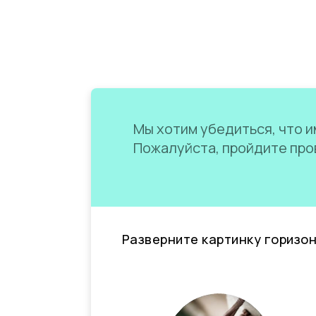
Мы хотим убедиться, что им
Пожалуйста, пройдите пров
Разверните картинку горизо