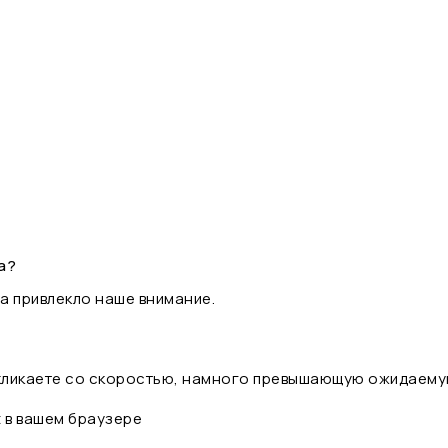
а?
а привлекло наше внимание.
 кликаете со скоростью, намного превышающую ожидаему
t в вашем браузере