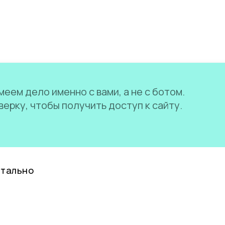
еем дело именно с вами, а не с ботом.
ерку, чтобы получить доступ к сайту.
нтально