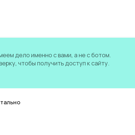
еем дело именно с вами, а не с ботом.
ерку, чтобы получить доступ к сайту.
нтально