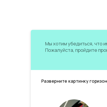
Мы хотим убедиться, что им
Пожалуйста, пройдите пров
Разверните картинку горизо