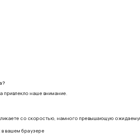
а?
а привлекло наше внимание.
 кликаете со скоростью, намного превышающую ожидаему
t в вашем браузере