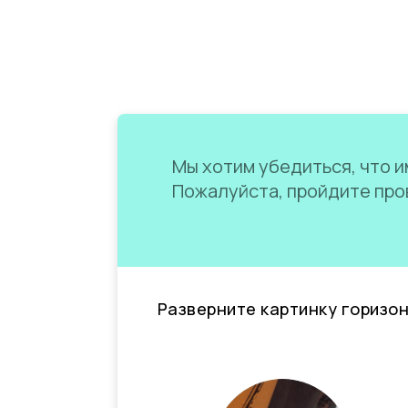
Мы хотим убедиться, что им
Пожалуйста, пройдите пров
Разверните картинку горизо