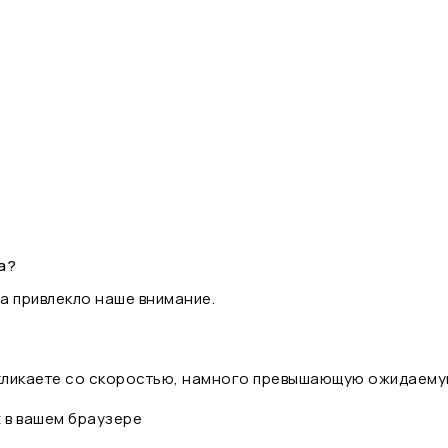
а?
а привлекло наше внимание.
 кликаете со скоростью, намного превышающую ожидаему
t в вашем браузере