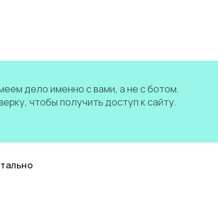
еем дело именно с вами, а не с ботом.
ерку, чтобы получить доступ к сайту.
нтально