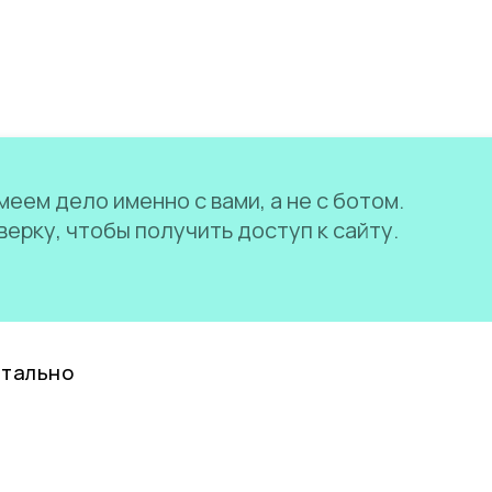
еем дело именно с вами, а не с ботом.
ерку, чтобы получить доступ к сайту.
нтально