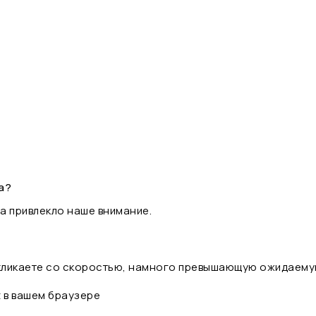
а?
а привлекло наше внимание.
 кликаете со скоростью, намного превышающую ожидаему
t в вашем браузере