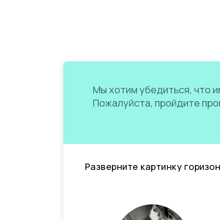
Мы хотим убедиться, что им
Пожалуйста, пройдите пров
Разверните картинку горизо