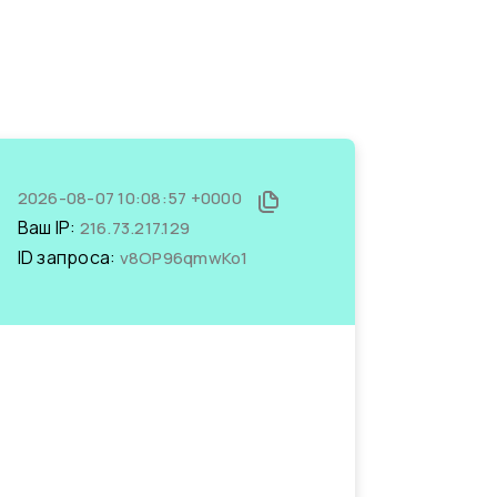
2026-08-07 10:08:57 +0000
Ваш IP:
216.73.217.129
ID запроса:
v8OP96qmwKo1