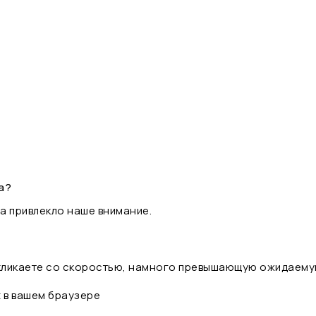
а?
а привлекло наше внимание.
 кликаете со скоростью, намного превышающую ожидаему
t в вашем браузере