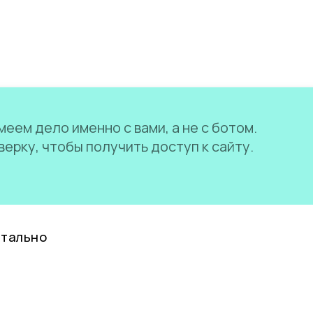
еем дело именно с вами, а не с ботом.
ерку, чтобы получить доступ к сайту.
нтально