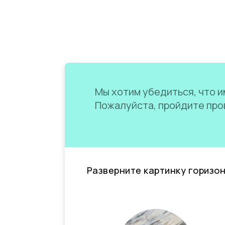
Мы хотим убедиться, что им
Пожалуйста, пройдите пров
Разверните картинку горизо