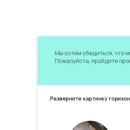
Мы хотим убедиться, что им
Пожалуйста, пройдите пров
Разверните картинку горизо