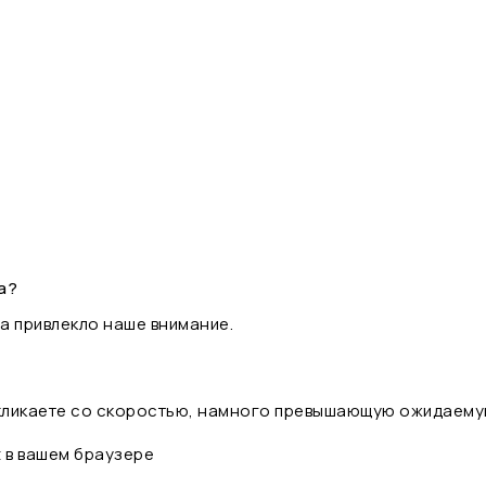
а?
а привлекло наше внимание.
 кликаете со скоростью, намного превышающую ожидаему
t в вашем браузере