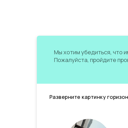
Мы хотим убедиться, что им
Пожалуйста, пройдите пров
Разверните картинку горизо