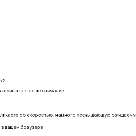
а?
а привлекло наше внимание.
 кликаете со скоростью, намного превышающую ожидаему
t в вашем браузере