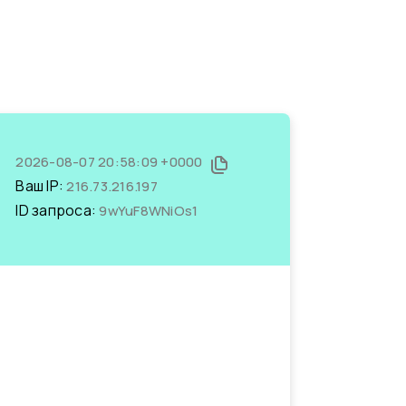
2026-08-07 20:58:09 +0000
Ваш IP:
216.73.216.197
ID запроса:
9wYuF8WNiOs1