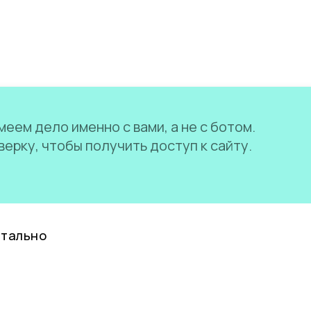
еем дело именно с вами, а не с ботом.
ерку, чтобы получить доступ к сайту.
нтально