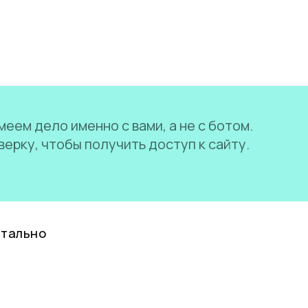
еем дело именно с вами, а не с ботом.
ерку, чтобы получить доступ к сайту.
нтально