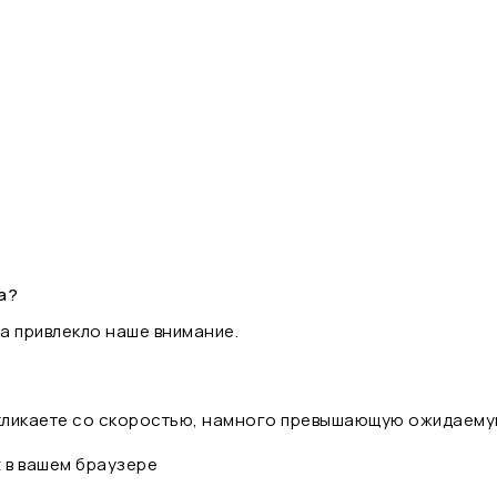
а?
а привлекло наше внимание.
 кликаете со скоростью, намного превышающую ожидаему
t в вашем браузере