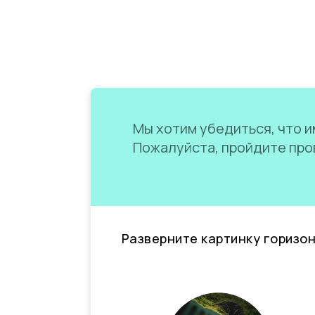
Мы хотим убедиться, что им
Пожалуйста, пройдите пров
Разверните картинку горизо