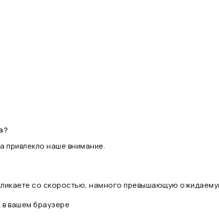
а?
а привлекло наше внимание.
 кликаете со скоростью, намного превышающую ожидаему
t в вашем браузере