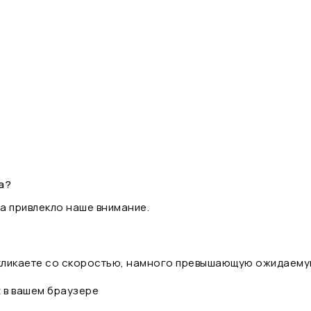
а?
а привлекло наше внимание.
 кликаете со скоростью, намного превышающую ожидаему
t в вашем браузере