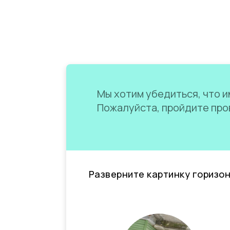
Мы хотим убедиться, что им
Пожалуйста, пройдите пров
Разверните картинку горизо