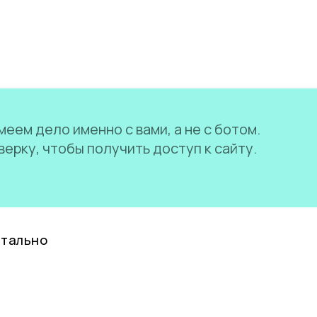
еем дело именно с вами, а не с ботом.
ерку, чтобы получить доступ к сайту.
нтально