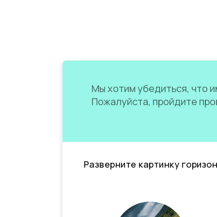
Мы хотим убедиться, что им
Пожалуйста, пройдите пров
Разверните картинку горизо