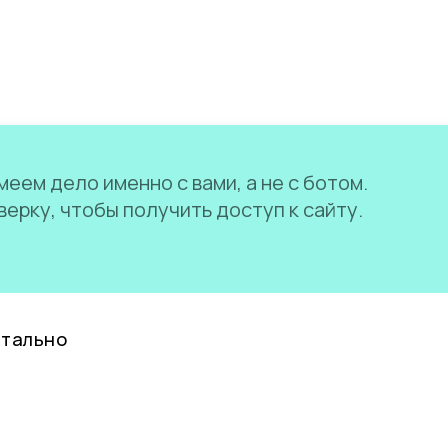
еем дело именно с вами, а не с ботом.
ерку, чтобы получить доступ к сайту.
нтально