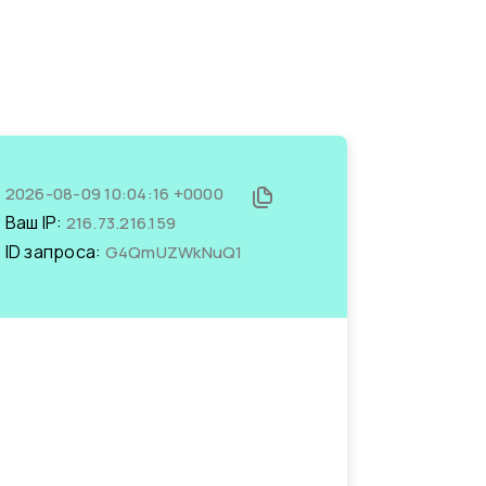
2026-08-09 10:04:16 +0000
Ваш IP:
216.73.216.159
ID запроса:
G4QmUZWkNuQ1