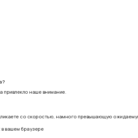
а?
а привлекло наше внимание.
 кликаете со скоростью, намного превышающую ожидаему
t в вашем браузере