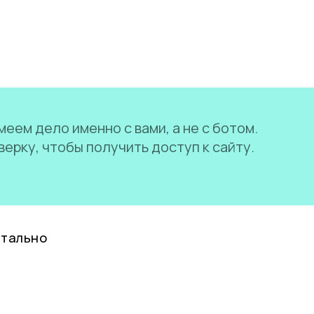
еем дело именно с вами, а не с ботом.
ерку, чтобы получить доступ к сайту.
нтально