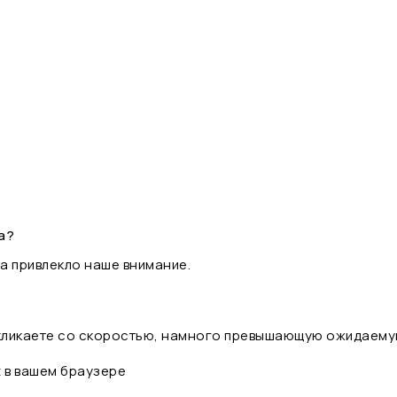
а?
а привлекло наше внимание.
 кликаете со скоростью, намного превышающую ожидаему
t в вашем браузере