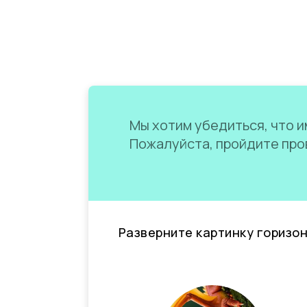
Мы хотим убедиться, что им
Пожалуйста, пройдите пров
Разверните картинку горизо