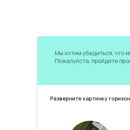
Мы хотим убедиться, что им
Пожалуйста, пройдите пров
Разверните картинку горизо