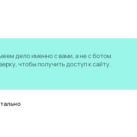
еем дело именно с вами, а не с ботом.
ерку, чтобы получить доступ к сайту.
нтально