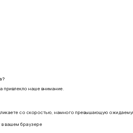
а?
а привлекло наше внимание.
 кликаете со скоростью, намного превышающую ожидаему
t в вашем браузере