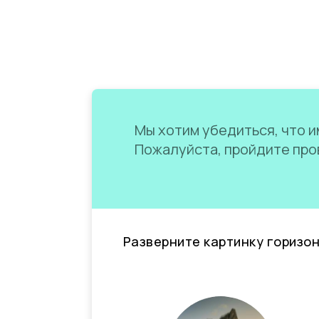
Мы хотим убедиться, что им
Пожалуйста, пройдите пров
Разверните картинку горизо