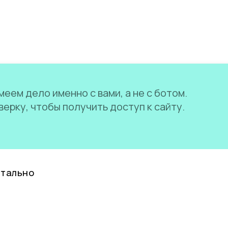
еем дело именно с вами, а не с ботом.
ерку, чтобы получить доступ к сайту.
нтально