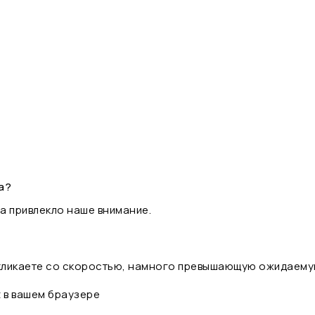
а?
а привлекло наше внимание.
 кликаете со скоростью, намного превышающую ожидаему
t в вашем браузере