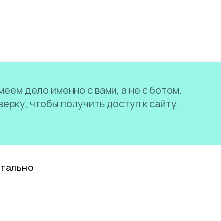
еем дело именно с вами, а не с ботом.
ерку, чтобы получить доступ к сайту.
нтально