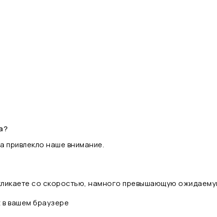
а?
а привлекло наше внимание.
 кликаете со скоростью, намного превышающую ожидаему
t в вашем браузере