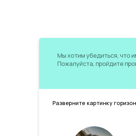
Мы хотим убедиться, что им
Пожалуйста, пройдите пров
Разверните картинку горизо