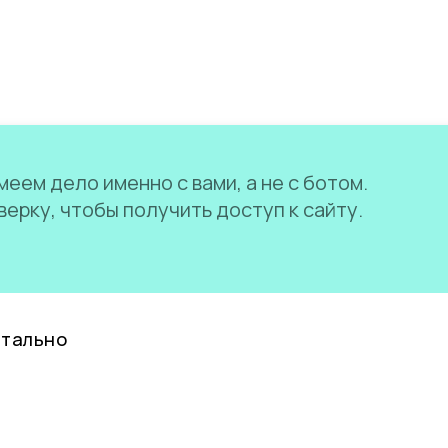
еем дело именно с вами, а не с ботом.
ерку, чтобы получить доступ к сайту.
нтально