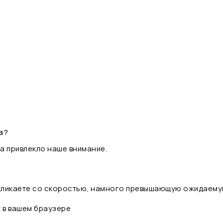
а?
а привлекло наше внимание.
 кликаете со скоростью, намного превышающую ожидаему
t в вашем браузере