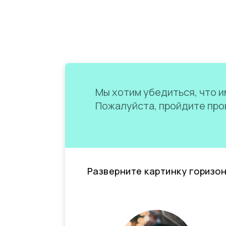
Мы хотим убедиться, что им
Пожалуйста, пройдите пров
Разверните картинку горизо