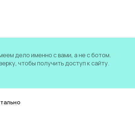
еем дело именно с вами, а не с ботом.
ерку, чтобы получить доступ к сайту.
нтально