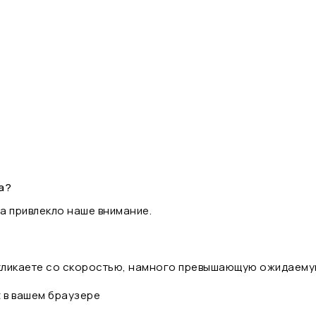
а?
а привлекло наше внимание.
 кликаете со скоростью, намного превышающую ожидаему
t в вашем браузере