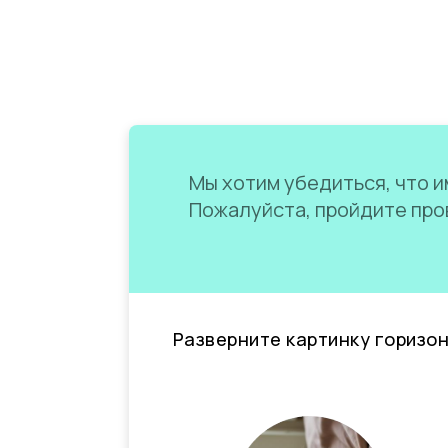
Мы хотим убедиться, что им
Пожалуйста, пройдите пров
Разверните картинку горизо