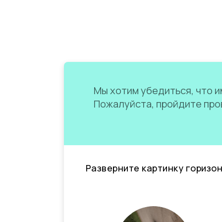
Мы хотим убедиться, что им
Пожалуйста, пройдите пров
Разверните картинку горизо