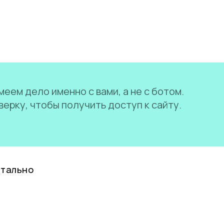
еем дело именно с вами, а не с ботом.
ерку, чтобы получить доступ к сайту.
нтально