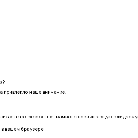
а?
а привлекло наше внимание.
 кликаете со скоростью, намного превышающую ожидаему
t в вашем браузере