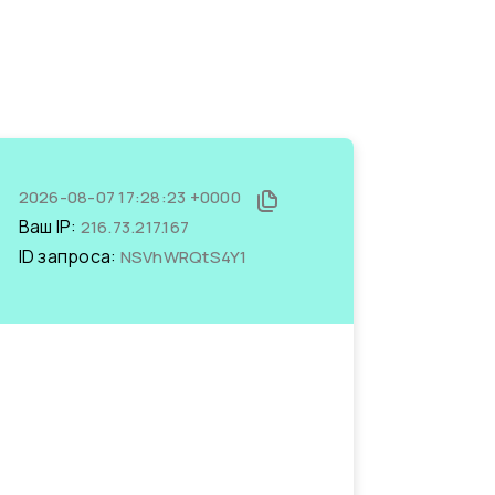
2026-08-07 17:28:23 +0000
Ваш IP:
216.73.217.167
ID запроса:
NSVhWRQtS4Y1