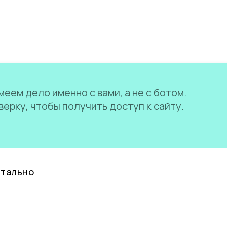
еем дело именно с вами, а не с ботом.
ерку, чтобы получить доступ к сайту.
нтально