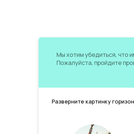
Мы хотим убедиться, что им
Пожалуйста, пройдите пров
Разверните картинку горизо