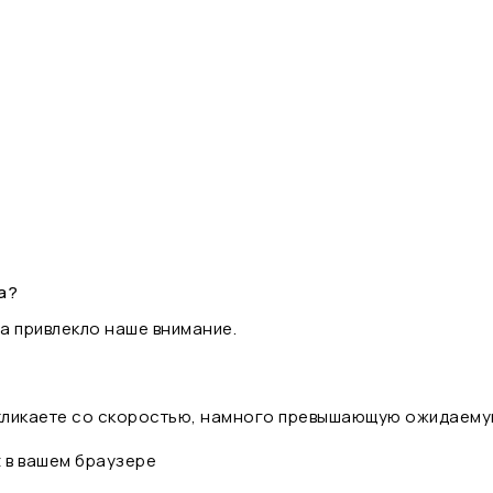
а?
а привлекло наше внимание.
 кликаете со скоростью, намного превышающую ожидаему
t в вашем браузере