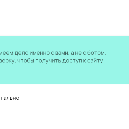
еем дело именно с вами, а не с ботом.
ерку, чтобы получить доступ к сайту.
нтально