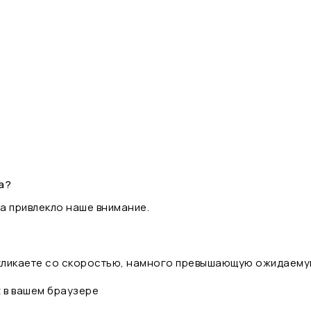
а?
а привлекло наше внимание.
 кликаете со скоростью, намного превышающую ожидаему
t в вашем браузере