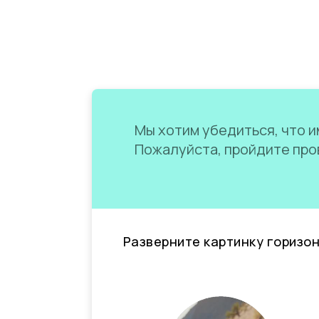
Мы хотим убедиться, что им
Пожалуйста, пройдите пров
Разверните картинку горизо