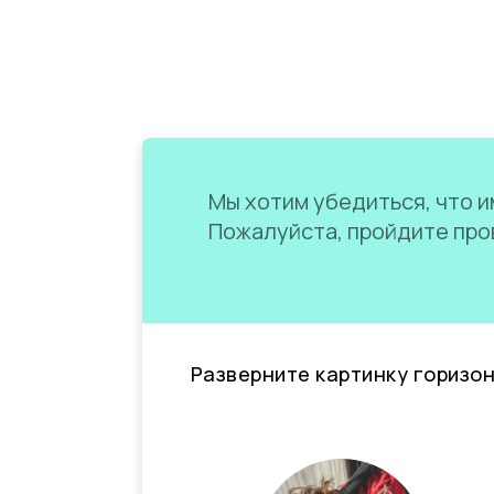
Мы хотим убедиться, что им
Пожалуйста, пройдите пров
Разверните картинку горизо