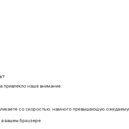
а?
а привлекло наше внимание.
 кликаете со скоростью, намного превышающую ожидаему
t в вашем браузере