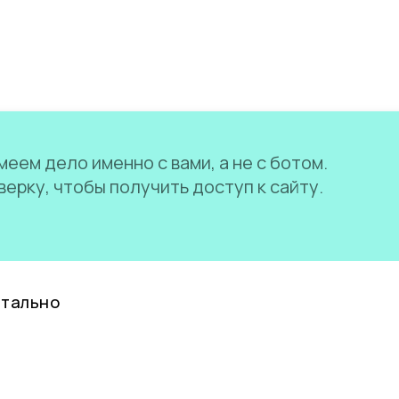
еем дело именно с вами, а не с ботом.
ерку, чтобы получить доступ к сайту.
нтально