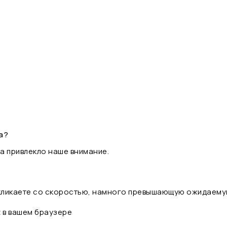
а?
а привлекло наше внимание.
 кликаете со скоростью, намного превышающую ожидаему
t в вашем браузере