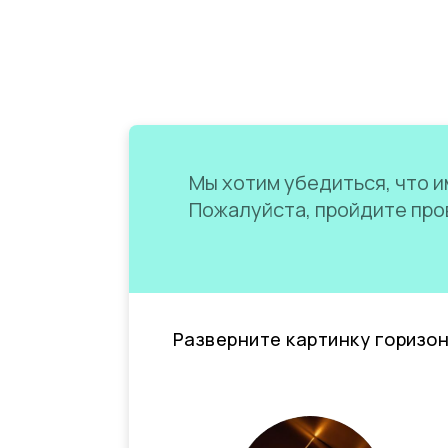
Мы хотим убедиться, что им
Пожалуйста, пройдите пров
Разверните картинку горизо