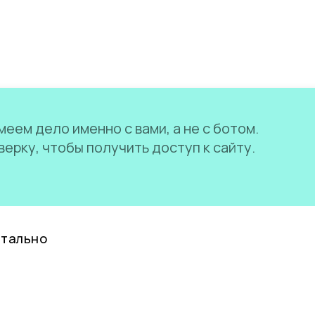
еем дело именно с вами, а не с ботом.
ерку, чтобы получить доступ к сайту.
нтально