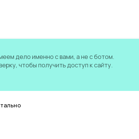
еем дело именно с вами, а не с ботом.
ерку, чтобы получить доступ к сайту.
нтально