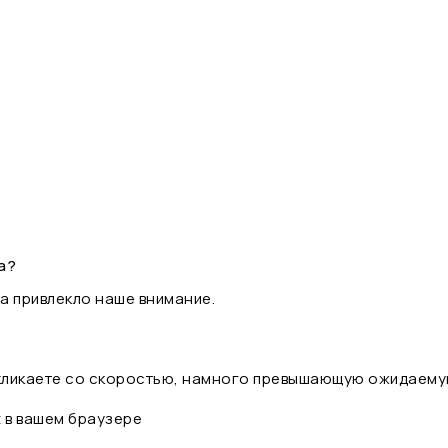
а?
а привлекло наше внимание.
 кликаете со скоростью, намного превышающую ожидаему
t в вашем браузере