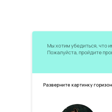
Мы хотим убедиться, что им
Пожалуйста, пройдите пров
Разверните картинку горизо