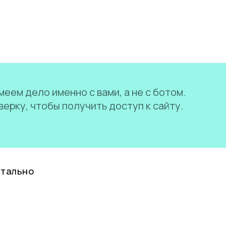
еем дело именно с вами, а не с ботом.
ерку, чтобы получить доступ к сайту.
нтально