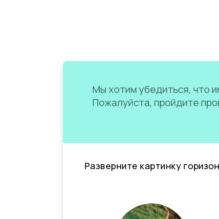
Мы хотим убедиться, что им
Пожалуйста, пройдите пров
Разверните картинку горизо