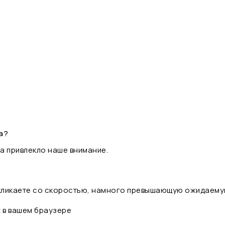
а?
а привлекло наше внимание.
 кликаете со скоростью, намного превышающую ожидаему
t в вашем браузере