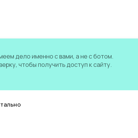
еем дело именно с вами, а не с ботом.
ерку, чтобы получить доступ к сайту.
нтально