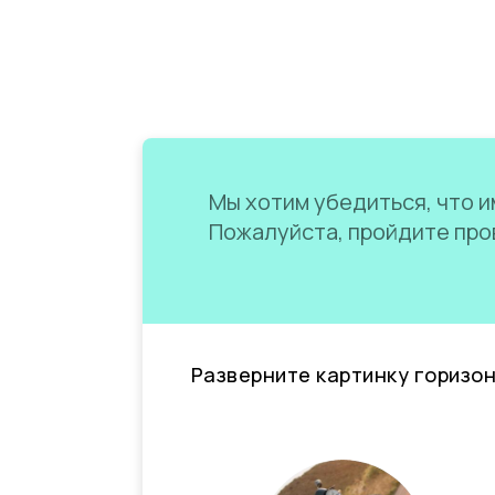
Мы хотим убедиться, что им
Пожалуйста, пройдите пров
Разверните картинку горизо