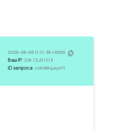
2026-08-06 11:17:38 +0000
Ваш IP:
216.73.217.173
ID запроса:
cHO9RqJxj4Y1