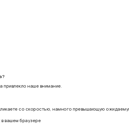
а?
а привлекло наше внимание.
 кликаете со скоростью, намного превышающую ожидаему
t в вашем браузере