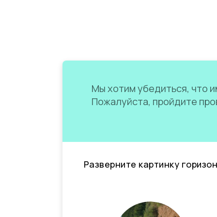
Мы хотим убедиться, что им
Пожалуйста, пройдите пров
Разверните картинку горизо