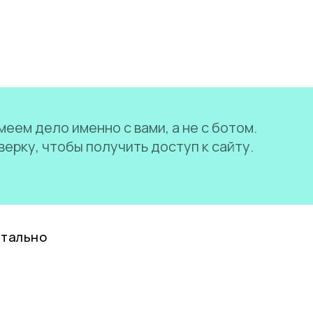
еем дело именно с вами, а не с ботом.
ерку, чтобы получить доступ к сайту.
нтально