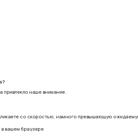
а?
а привлекло наше внимание.
 кликаете со скоростью, намного превышающую ожидаему
t в вашем браузере