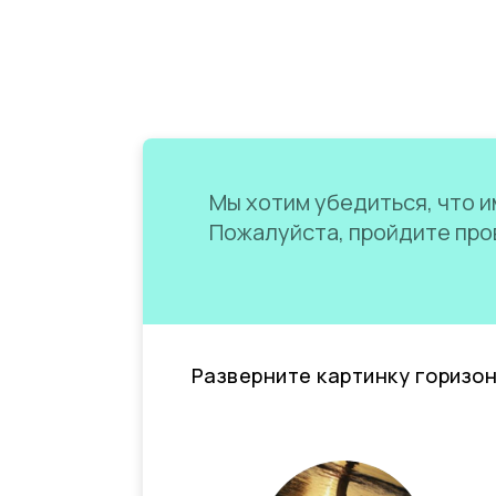
Мы хотим убедиться, что им
Пожалуйста, пройдите пров
Разверните картинку горизо