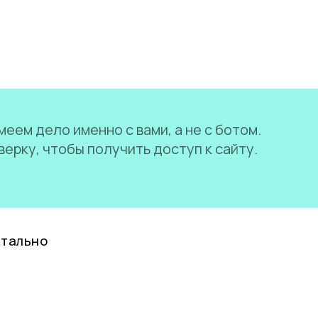
еем дело именно с вами, а не с ботом.
ерку, чтобы получить доступ к сайту.
нтально