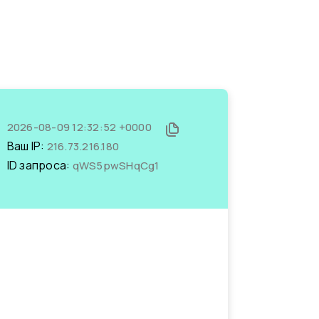
2026-08-09 12:32:52 +0000
Ваш IP:
216.73.216.180
ID запроса:
qWS5pwSHqCg1