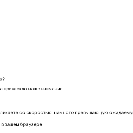
а?
а привлекло наше внимание.
 кликаете со скоростью, намного превышающую ожидаему
t в вашем браузере