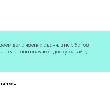
еем дело именно с вами, а не с ботом.
ерку, чтобы получить доступ к сайту.
нтально