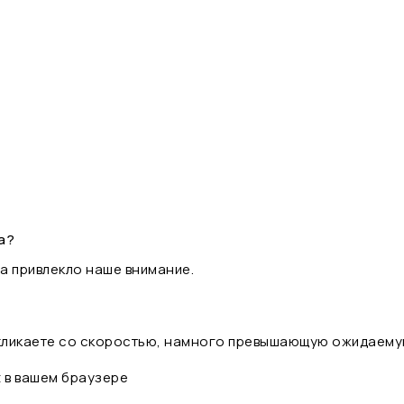
а?
а привлекло наше внимание.
 кликаете со скоростью, намного превышающую ожидаему
t в вашем браузере