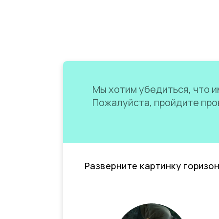
Мы хотим убедиться, что им
Пожалуйста, пройдите пров
Разверните картинку горизо