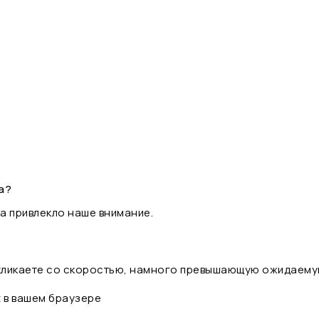
а?
а привлекло наше внимание.
 кликаете со скоростью, намного превышающую ожидаему
t в вашем браузере