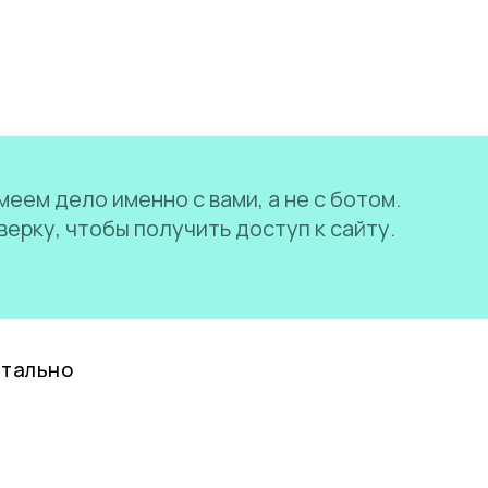
еем дело именно с вами, а не с ботом.
ерку, чтобы получить доступ к сайту.
нтально