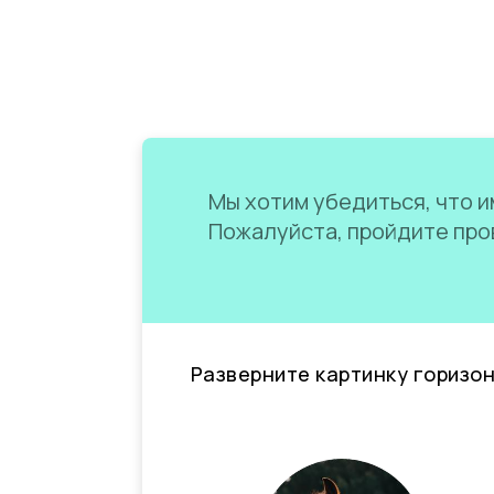
Мы хотим убедиться, что им
Пожалуйста, пройдите пров
Разверните картинку горизо