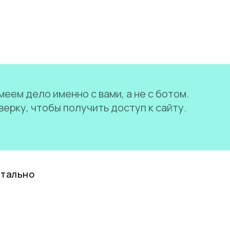
еем дело именно с вами, а не с ботом.
ерку, чтобы получить доступ к сайту.
нтально