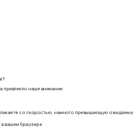
а?
а привлекло наше внимание.
 кликаете со скоростью, намного превышающую ожидаему
t в вашем браузере