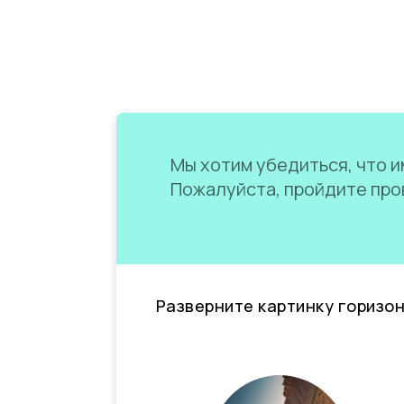
Мы хотим убедиться, что им
Пожалуйста, пройдите пров
Разверните картинку горизо