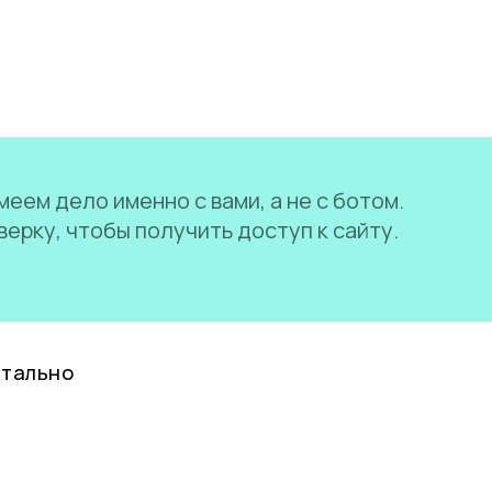
еем дело именно с вами, а не с ботом.
ерку, чтобы получить доступ к сайту.
нтально