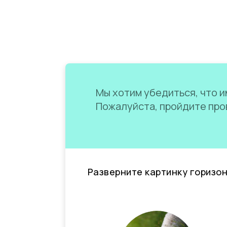
Мы хотим убедиться, что им
Пожалуйста, пройдите пров
Разверните картинку горизо