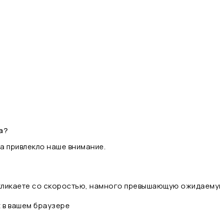
а?
а привлекло наше внимание.
 кликаете со скоростью, намного превышающую ожидаему
t в вашем браузере