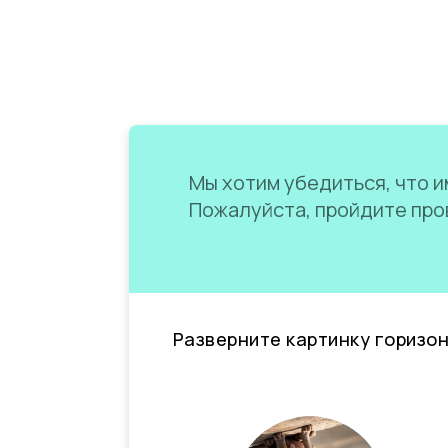
Мы хотим убедиться, что им
Пожалуйста, пройдите пров
Разверните картинку горизо