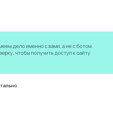
еем дело именно с вами, а не с ботом.
ерку, чтобы получить доступ к сайту.
нтально