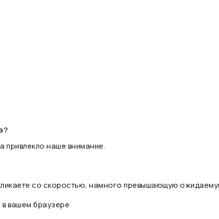
а?
а привлекло наше внимание.
 кликаете со скоростью, намного превышающую ожидаему
t в вашем браузере