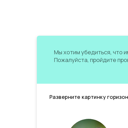
Мы хотим убедиться, что им
Пожалуйста, пройдите пров
Разверните картинку горизо