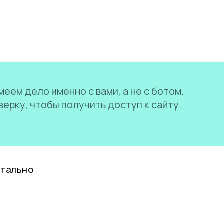
еем дело именно с вами, а не с ботом.
ерку, чтобы получить доступ к сайту.
нтально