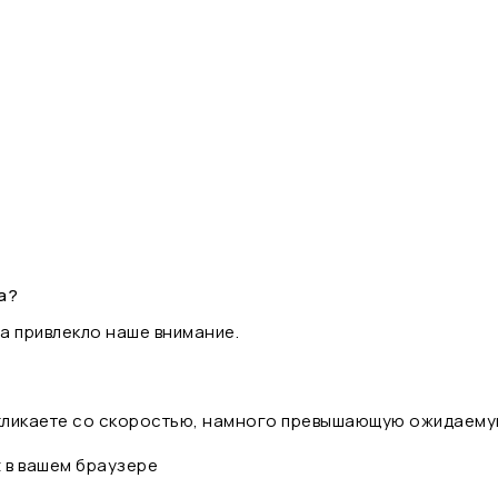
а?
а привлекло наше внимание.
 кликаете со скоростью, намного превышающую ожидаему
t в вашем браузере