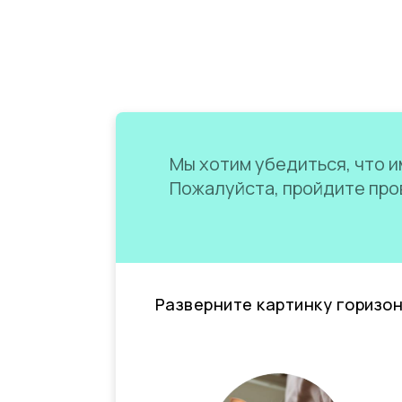
Мы хотим убедиться, что им
Пожалуйста, пройдите пров
Разверните картинку горизо