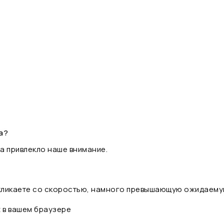
а?
а привлекло наше внимание.
 кликаете со скоростью, намного превышающую ожидаему
t в вашем браузере