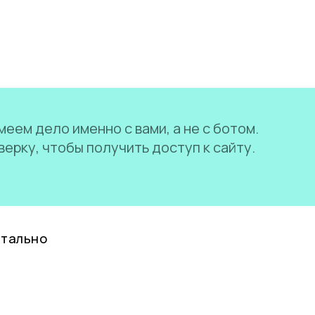
еем дело именно с вами, а не с ботом.
ерку, чтобы получить доступ к сайту.
нтально