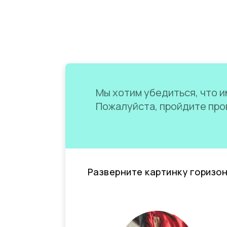
Мы хотим убедиться, что им
Пожалуйста, пройдите пров
Разверните картинку горизо