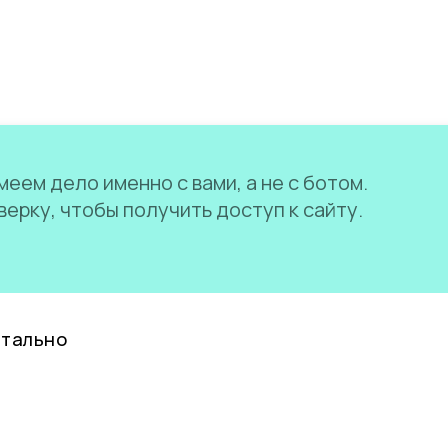
еем дело именно с вами, а не с ботом.
ерку, чтобы получить доступ к сайту.
нтально