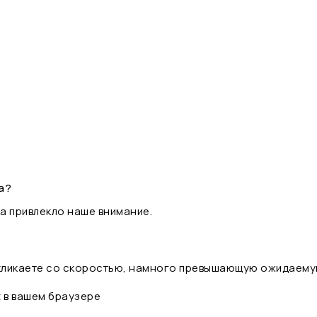
а?
а привлекло наше внимание.
 кликаете со скоростью, намного превышающую ожидаему
t в вашем браузере