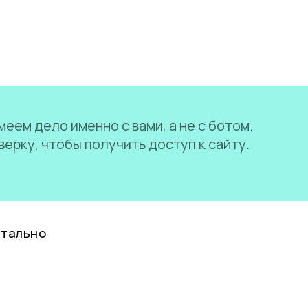
еем дело именно с вами, а не с ботом.
ерку, чтобы получить доступ к сайту.
нтально