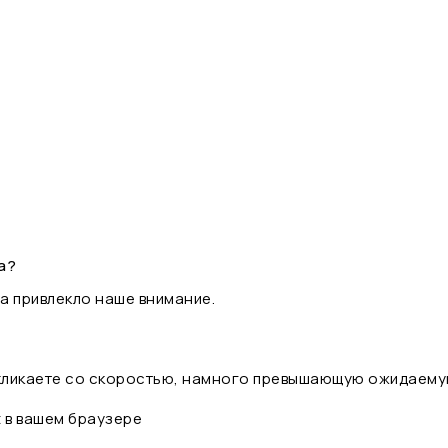
а?
а привлекло наше внимание.
 кликаете со скоростью, намного превышающую ожидаему
t в вашем браузере