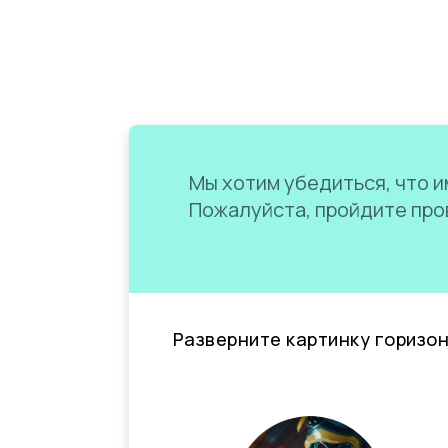
Мы хотим убедиться, что им
Пожалуйста, пройдите пров
Разверните картинку горизо