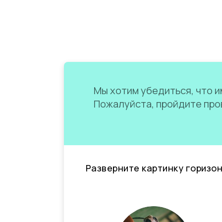
Мы хотим убедиться, что им
Пожалуйста, пройдите пров
Разверните картинку горизо