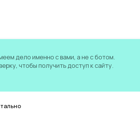
еем дело именно с вами, а не с ботом.
ерку, чтобы получить доступ к сайту.
нтально