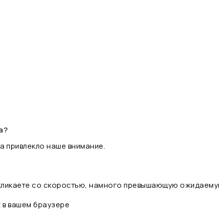
а?
а привлекло наше внимание.
 кликаете со скоростью, намного превышающую ожидаему
t в вашем браузере