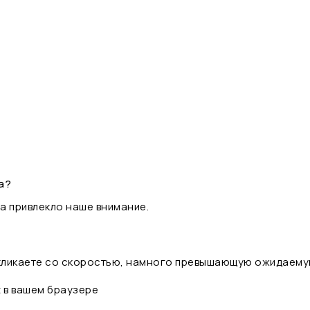
а?
а привлекло наше внимание.
 кликаете со скоростью, намного превышающую ожидаему
t в вашем браузере