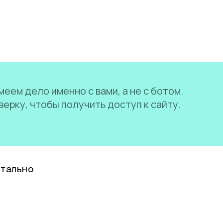
еем дело именно с вами, а не с ботом.
ерку, чтобы получить доступ к сайту.
нтально