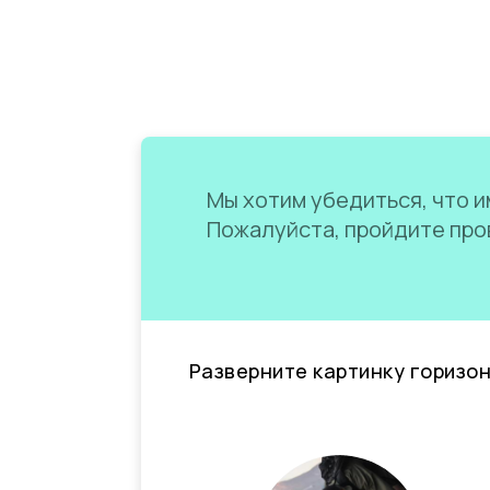
Мы хотим убедиться, что им
Пожалуйста, пройдите пров
Разверните картинку горизо