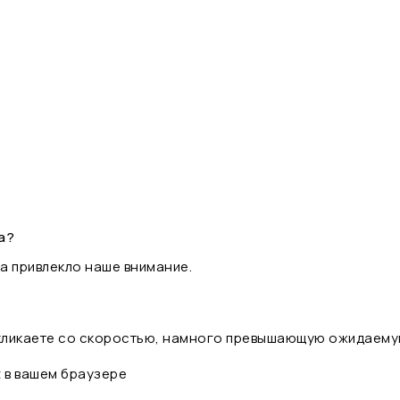
а?
а привлекло наше внимание.
 кликаете со скоростью, намного превышающую ожидаему
t в вашем браузере