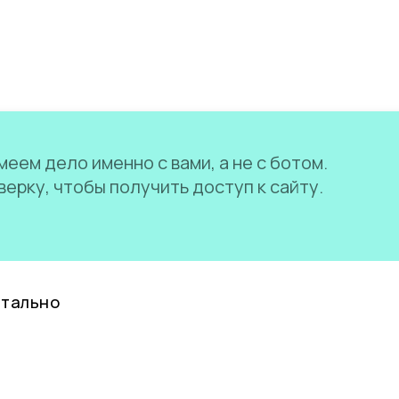
еем дело именно с вами, а не с ботом.
ерку, чтобы получить доступ к сайту.
нтально