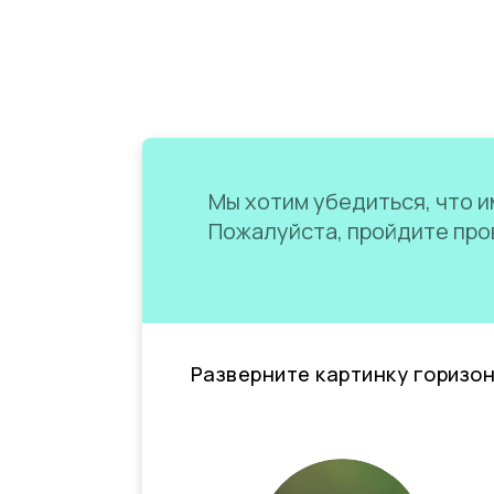
Мы хотим убедиться, что им
Пожалуйста, пройдите пров
Разверните картинку горизо