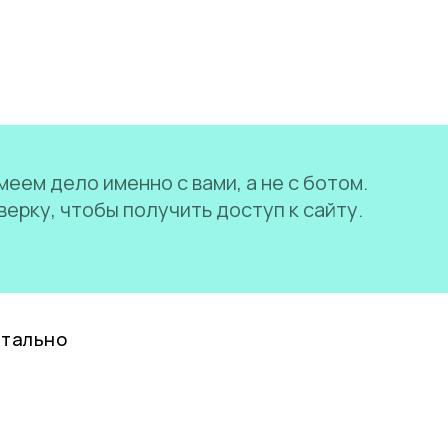
еем дело именно с вами, а не с ботом.
ерку, чтобы получить доступ к сайту.
нтально