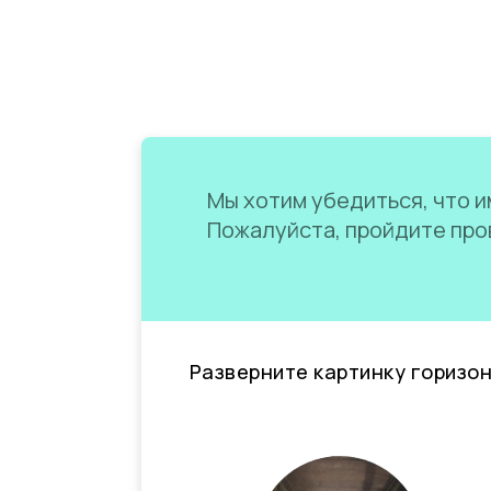
Мы хотим убедиться, что им
Пожалуйста, пройдите пров
Разверните картинку горизо