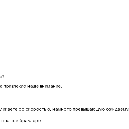
а?
а привлекло наше внимание.
 кликаете со скоростью, намного превышающую ожидаему
t в вашем браузере