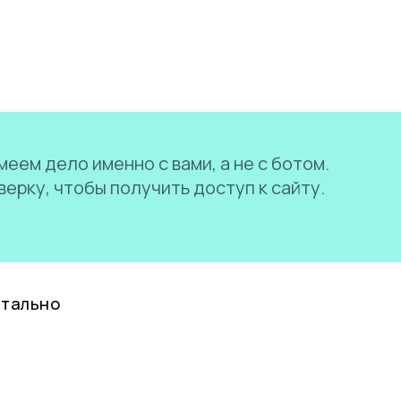
еем дело именно с вами, а не с ботом.
ерку, чтобы получить доступ к сайту.
нтально