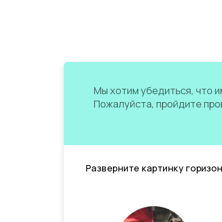
Мы хотим убедиться, что им
Пожалуйста, пройдите пров
Разверните картинку горизо