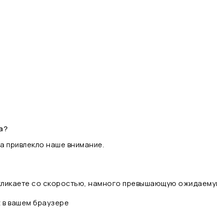
а?
а привлекло наше внимание.
 кликаете со скоростью, намного превышающую ожидаему
t в вашем браузере