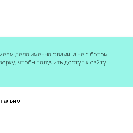
еем дело именно с вами, а не с ботом.
ерку, чтобы получить доступ к сайту.
нтально