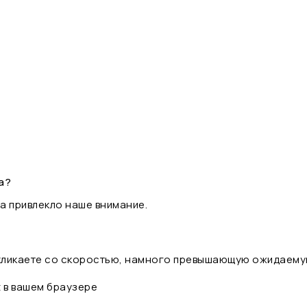
а?
а привлекло наше внимание.
 кликаете со скоростью, намного превышающую ожидаему
t в вашем браузере