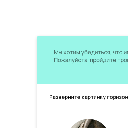
Мы хотим убедиться, что им
Пожалуйста, пройдите пров
Разверните картинку горизо