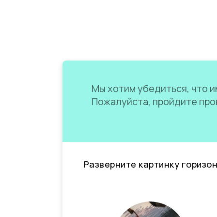
Мы хотим убедиться, что им
Пожалуйста, пройдите пров
Разверните картинку горизо