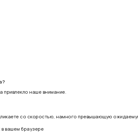
а?
а привлекло наше внимание.
 кликаете со скоростью, намного превышающую ожидаему
t в вашем браузере