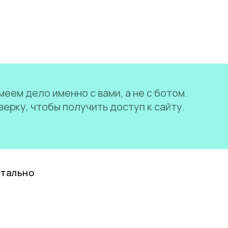
еем дело именно с вами, а не с ботом.
ерку, чтобы получить доступ к сайту.
нтально