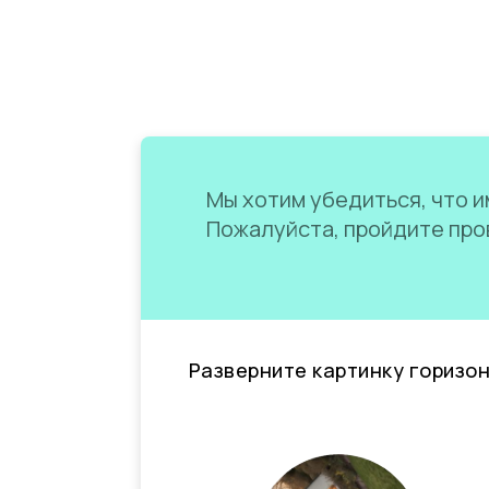
Мы хотим убедиться, что им
Пожалуйста, пройдите пров
Разверните картинку горизо