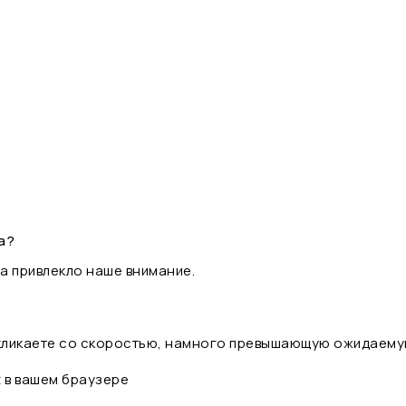
а?
а привлекло наше внимание.
 кликаете со скоростью, намного превышающую ожидаему
t в вашем браузере