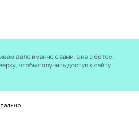
еем дело именно с вами, а не с ботом.
ерку, чтобы получить доступ к сайту.
нтально