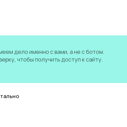
еем дело именно с вами, а не с ботом.
ерку, чтобы получить доступ к сайту.
нтально