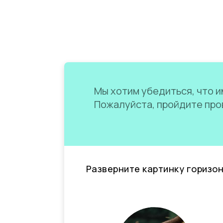
Мы хотим убедиться, что им
Пожалуйста, пройдите пров
Разверните картинку горизо