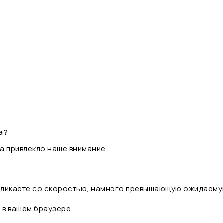
а?
а привлекло наше внимание.
 кликаете со скоростью, намного превышающую ожидаему
t в вашем браузере