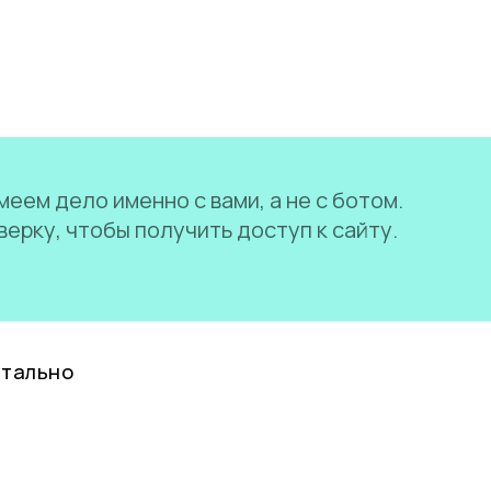
еем дело именно с вами, а не с ботом.
ерку, чтобы получить доступ к сайту.
нтально