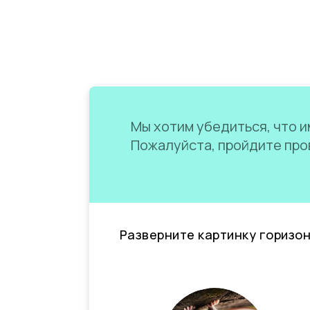
Мы хотим убедиться, что им
Пожалуйста, пройдите пров
Разверните картинку горизо