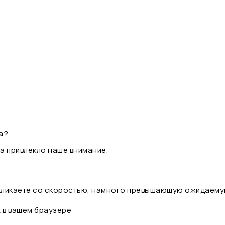
а?
а привлекло наше внимание.
 кликаете со скоростью, намного превышающую ожидаему
t в вашем браузере