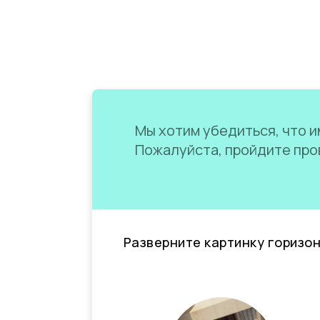
Мы хотим убедиться, что им
Пожалуйста, пройдите пров
Разверните картинку горизо