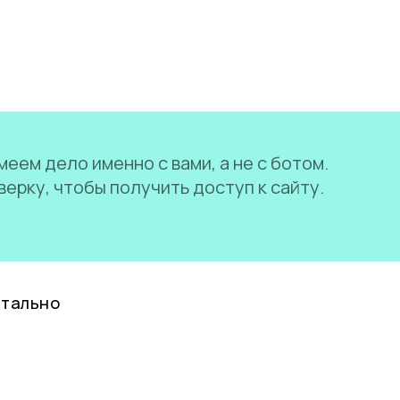
еем дело именно с вами, а не с ботом.
ерку, чтобы получить доступ к сайту.
нтально