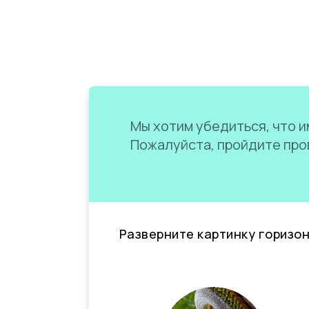
Мы хотим убедиться, что им
Пожалуйста, пройдите пров
Разверните картинку горизо