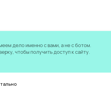
еем дело именно с вами, а не с ботом.
ерку, чтобы получить доступ к сайту.
нтально