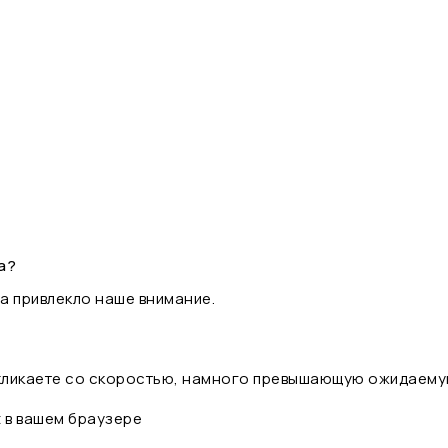
а?
а привлекло наше внимание.
 кликаете со скоростью, намного превышающую ожидаему
t в вашем браузере