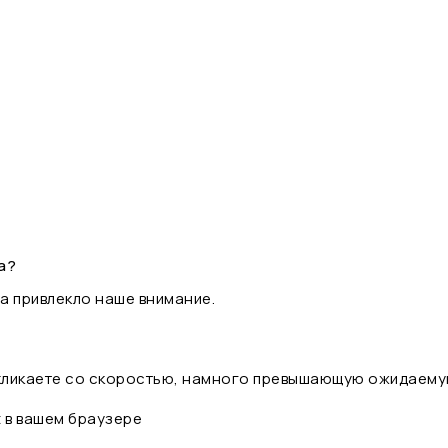
а?
а привлекло наше внимание.
 кликаете со скоростью, намного превышающую ожидаему
t в вашем браузере