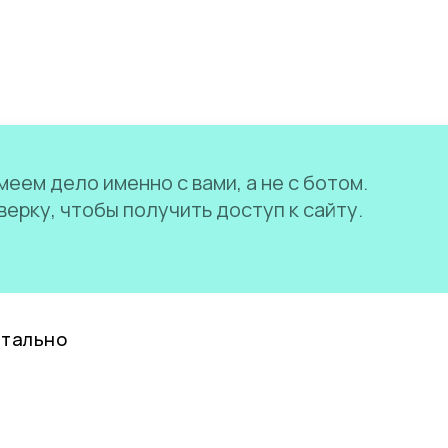
еем дело именно с вами, а не с ботом.
ерку, чтобы получить доступ к сайту.
нтально