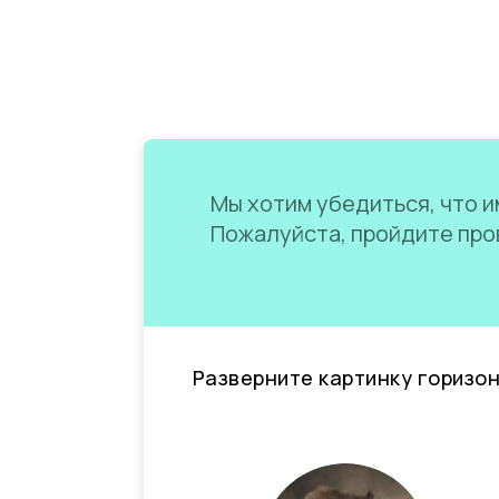
Мы хотим убедиться, что им
Пожалуйста, пройдите пров
Разверните картинку горизо