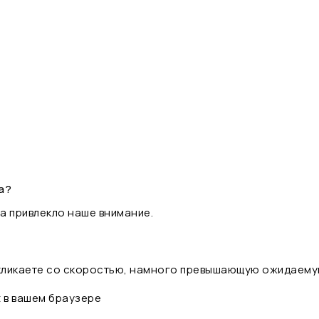
а?
а привлекло наше внимание.
 кликаете со скоростью, намного превышающую ожидаему
t в вашем браузере