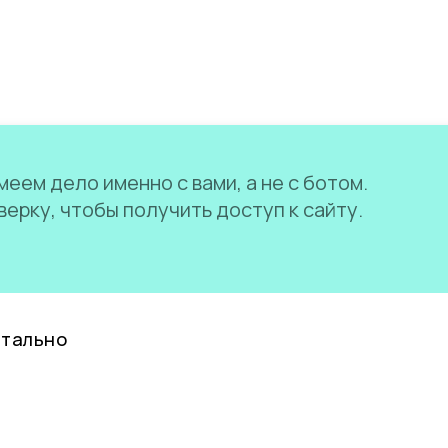
еем дело именно с вами, а не с ботом.
ерку, чтобы получить доступ к сайту.
нтально