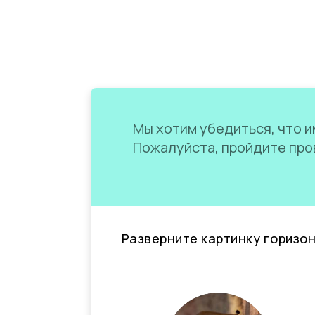
Мы хотим убедиться, что им
Пожалуйста, пройдите пров
Разверните картинку горизо